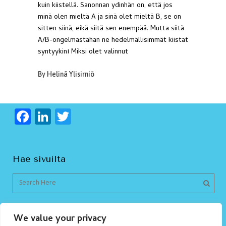
kuin kiistellä. Sanonnan ydinhän on, että jos
minä olen mieltä A ja sinä olet mieltä B, se on
sitten siinä, eikä siitä sen enempää. Mutta siitä
A/B-ongelmastahan ne hedelmällisimmät kiistat
syntyykin! Miksi olet valinnut
By
Helinä Ylisirniö
F
Li
T
a
n
w
c
k
itt
Hae sivuilta
e
e
er
b
dI
o
n
o
We value your privacy
Sanamaakari